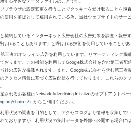
用する小さなデータファイルのことです。
ブブラウザの設定変更を行うことでクッキーを受け取ることを拒
の使用を前提として運用されている為、当社ウェブサイトのサー
と契約しているインターネット広告会社の広告効果を調査・報告
Fと呼ばれることもあります）と呼ばれる技術を使用していることがあ
を含む第三者のオンライン広告を利用しています。リマーケティング機
ております。この機能を利用してGoogle株式会社を含む第三者配
当社の広告が掲載されます。また、Google株式会社を含む第三者
のアクセス情報に基づく広告配信を行っております。これらのク
。
るお客様はNetwork Advertising Initiativeのオプトアウトペ
ng.org/choices/
）からご利用ください。
利用状況の調査を目的として、アクセスログより情報を収集して
まれておりますが、利用状況の集計データを外部へ公開する場合には