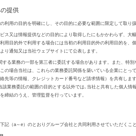
への提供
の利用の目的を明確にし、その目的に必要な範囲に限定して取り
ビス又は情報提供などの目的により取得したにもかかわらず、大
利用目的外で利用する場合には当初の利用目的外の利用目的を、
より通知又は当社ウェブサイトにて公表します。
関する業務の一部を第三者に委託する場合があります。また、特別
この場合当社は、これらの業務委託関係を築いている企業にとっ
絡先等の情報、クレジットカード番号など請求情報）を共有しま
当該業務委託の範囲の目的とする以外では､当社と共有した個人情
を締結のうえ、管理監督を行っています。
用
下記（a～e）のとおりグループ会社と共同利用させていただくこ