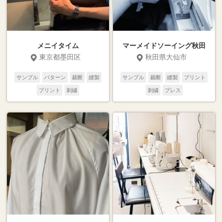
メニイタイム
マーメイドソーイング秋田
東京都墨田区
秋田県大仙市
サンプル
パターン
裁断
縫製
サンプル
裁断
縫製
プリント
プリント
刺繍
刺繍
プレス