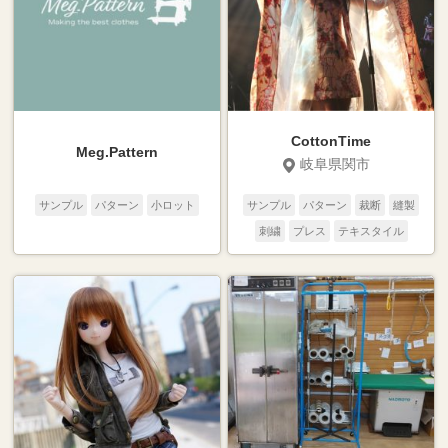
CottonTime
Meg.Pattern
岐阜県関市
サンプル
パターン
小ロット
サンプル
パターン
裁断
縫製
刺繍
プレス
テキスタイル