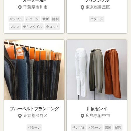
オーダー服F
プリンシプル
千葉県市川市
東京都目黒区
サンプル
パターン
裁断
縫製
パターン
プレス
テキスタイル
小ロット
ブルーペルトプランニング
川原センイ
東京都渋谷区
広島県府中市
パターン
サンプル
パターン
裁断
縫製