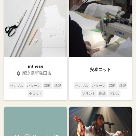
inthese
安泰ニット
新潟県新発田市
サンプル
パターン
裁断
縫製
サンプル
パターン
裁断
縫製
小ロット
プリント
刺繍
プレス
テキスタイル
二次加工