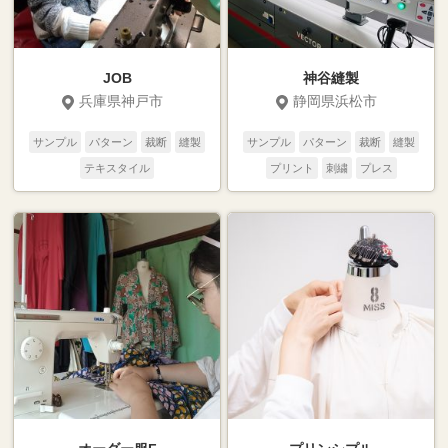
JOB
神谷縫製
兵庫県神戸市
静岡県浜松市
サンプル
パターン
裁断
縫製
サンプル
パターン
裁断
縫製
テキスタイル
プリント
刺繍
プレス
テキスタイル
二次加工