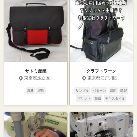
サトミ産業
クラフトワーク
東京都足立区
東京都江戸川区
裁断
縫製
サンプル
パターン
裁断
縫製
プリント
刺繍
テキスタイル
二次加工