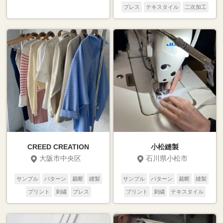
プレス
テキスタイル
二次加工
CREED CREATION
小松縫製
大阪市中央区
石川県小松市
サンプル
パターン
裁断
縫製
サンプル
パターン
裁断
縫製
プリント
刺繍
プレス
プリント
刺繍
テキスタイル
テキスタイル
二次加工