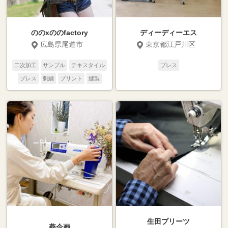
ののxののfactory
ディーディーエス
広島県尾道市
東京都江戸川区
二次加工
サンプル
テキスタイル
プレス
プレス
刺繍
プリント
縫製
裁断
パターン
生田プリーツ
燕企画