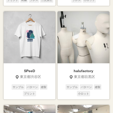
プリント
刺繍
プレス
二次加工
プレス
小ロット
SPeeD
halufactory
東京都渋谷区
東京都目黒区
サンプル
パターン
縫製
サンプル
パターン
縫製
プリント
小ロット