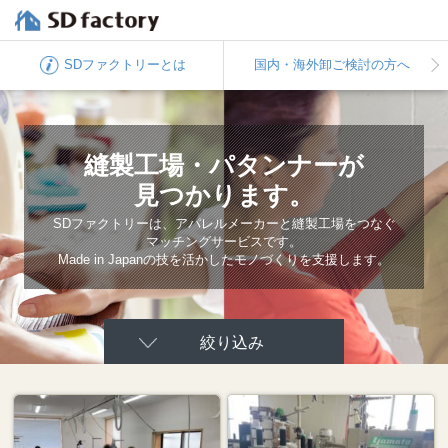
SDファクトリー
とは
国内・海外卸
ご検討の方へ
縫製工場・パタンナーが
見つかります。
SDファクトリーは、アパレルメーカーと
縫製工場をつなぐ
マッチングサービスです。
Made in Japanの技を活かしたモノづくりを
支援します。
絞り込み