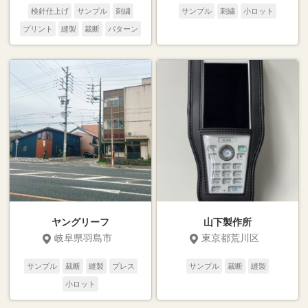
検針仕上げ
サンプル
刺繍
サンプル
刺繍
小ロット
プリント
縫製
裁断
パターン
ヤングリーフ
山下製作所
岐阜県羽島市
東京都荒川区
サンプル
裁断
縫製
プレス
サンプル
裁断
縫製
小ロット