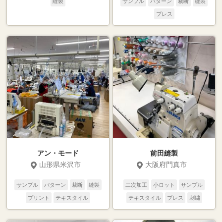
縫製
サンプル
パターン
裁断
縫製
プレス
アン・モード
前田縫製
山形県米沢市
大阪府門真市
サンプル
パターン
裁断
縫製
二次加工
小ロット
サンプル
プリント
テキスタイル
テキスタイル
プレス
刺繍
プリント
縫製
裁断
パターン