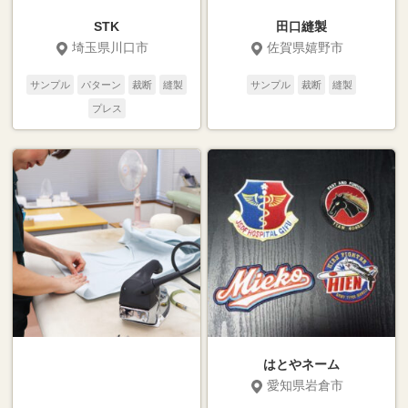
STK
田口縫製
埼玉県川口市
佐賀県嬉野市
サンプル
パターン
裁断
縫製
サンプル
裁断
縫製
プレス
はとやネーム
愛知県岩倉市