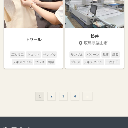
松井
トワール
広島県福山市
二次加工
小ロット
サンプル
サンプル
パターン
裁断
縫製
テキスタイル
プレス
刺繍
プレス
テキスタイル
二次加工
プリント
縫製
裁断
パターン
1
2
3
4
→