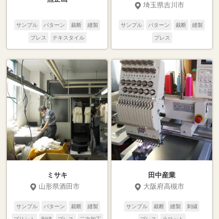
埼玉県吉川市
サンプル
パターン
裁断
縫製
サンプル
パターン
裁断
縫製
プレス
テキスタイル
プレス
ミサキ
田中産業
山形県酒田市
大阪府高槻市
サンプル
パターン
裁断
縫製
サンプル
裁断
縫製
刺繍