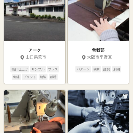
アーク
曽我部
山口県萩市
大阪市平野区
検針仕上げ
サンプル
プレス
パターン
裁断
縫製
刺繍
刺繍
プリント
縫製
裁断
パターン