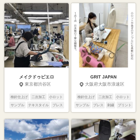
メイクドゥピエロ
GRIT JAPAN
東京都渋谷区
大阪府大阪市浪速区
検針仕上げ
二次加工
小ロット
検針仕上げ
二次加工
小ロット
サンプル
テキスタイル
プレス
サンプル
プレス
刺繍
プリント
刺繍
プリント
縫製
裁断
縫製
裁断
パターン
パターン