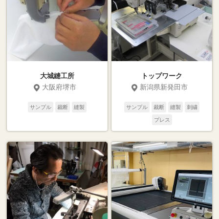
大城縫工所
トップワーク
大阪府堺市
新潟県新発田市
サンプル
裁断
縫製
サンプル
裁断
縫製
刺繍
プレス