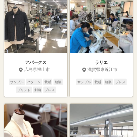
アパークス
ラリエ
広島県福山市
滋賀県東近江市
サンプル
パターン
裁断
縫製
サンプル
裁断
縫製
プレス
プリント
刺繍
プレス
テキスタイル
二次加工