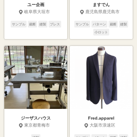
ユー企画
ますでん
岐阜県大垣市
鹿児島県鹿児島市
サンプル
裁断
縫製
プレス
サンプル
パターン
裁断
縫製
小ロット
ジーザスハウス
Fred.apparel
東京都青梅市
大阪市浪速区