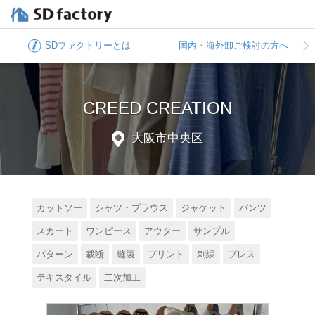
SDファクトリー
とは
国内・海外卸
ご検討の方へ
CREED CREATION
大阪市中央区
カットソー
シャツ・ブラウス
ジャケット
パンツ
スカート
ワンピース
アウター
サンプル
パターン
裁断
縫製
プリント
刺繍
プレス
テキスタイル
二次加工