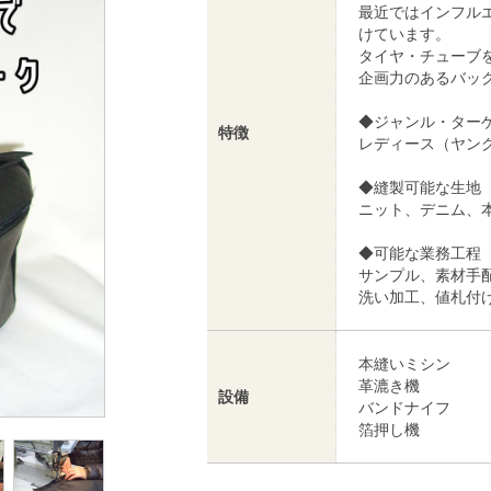
最近ではインフルエ
けています。
タイヤ・チューブ
企画力のあるバッ
◆ジャンル・ター
特徴
レディース（ヤン
◆縫製可能な生地
ニット、デニム、
◆可能な業務工程
サンプル、素材手
洗い加工、値札付
本縫いミシン
革漉き機
設備
バンドナイフ
箔押し機