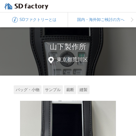
SDファクトリー
とは
国内・海外卸
ご検討の方へ
山下製作所
東京都荒川区
バッグ・小物
サンプル
裁断
縫製