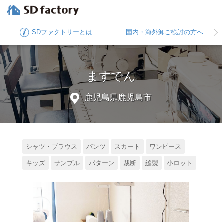
SDファクトリー
とは
国内・海外卸
ご検討の方へ
ますでん
鹿児島県鹿児島市
シャツ・ブラウス
パンツ
スカート
ワンピース
キッズ
サンプル
パターン
裁断
縫製
小ロット