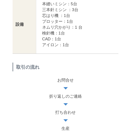
本縫いミシン：5台
三本針ミシン ：3台
芯はり機 ：1台
プロッター：1台
設備
ネムリ穴かがり：1 台
検針機：1台
CAD：1台
アイロン：1台
取引の流れ
お問合せ
折り返しのご連絡
打ち合わせ
生産