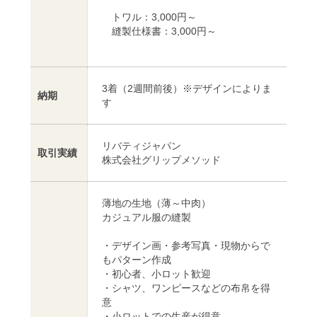
トワル：3,000円～
縫製仕様書：3,000円～
3着（2週間前後）※デザインによりま
納期
す
リバティジャパン
取引実績
株式会社グリップメソッド
薄地の生地（薄～中肉）
カジュアル服の縫製
・デザイン画・参考写真・現物からで
もパターン作成
・初心者、小ロット歓迎
・シャツ、ワンピースなどの布帛を得
意
・小ロットでの生産が得意