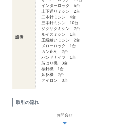
インターロック 5台
上下送りミシン 2台
二本針ミシン 4台
三本針ミシン 10台
ジグザグミシン 2台
ルイスミシン 1台
設備
玉縁縫いミシン 2台
メローロック 1台
カン止め 2台
バンドナイフ 1台
芯はり機 3台
検針機 1台
延反機 2台
アイロン 3台
取引の流れ
お問合せ