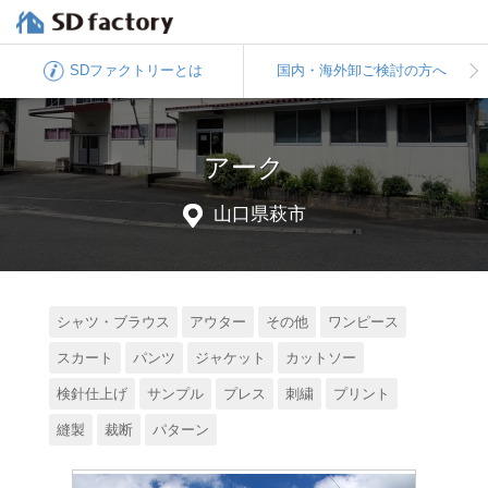
SDファクトリー
とは
国内・海外卸
ご検討の方へ
アーク
山口県萩市
シャツ・ブラウス
アウター
その他
ワンピース
スカート
パンツ
ジャケット
カットソー
検針仕上げ
サンプル
プレス
刺繍
プリント
縫製
裁断
パターン