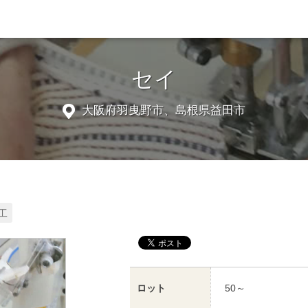
セイ
大阪府羽曳野市、島根県益田市
工
ロット
50～