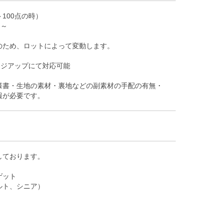
100点の時）
円～
のため、ロットによって変動します。
ージアップにて対応可能
様書・生地の素材・裏地などの副素材の手配の有無・
報が必要です。
しております。
ゲット
ルト、シニア）