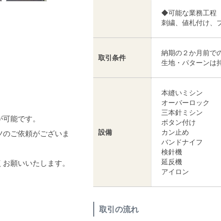
◆可能な業務工程
刺繍、値札付け、
納期の２か月前で
取引条件
生地・パターンは
本縫いミシン
オーバーロック
三本針ミシン
が可能です。
ボタン付け
設備
カン止め
ツのご依頼がございま
バンドナイフ
検針機
延反機
くお願いいたします。
アイロン
取引の流れ