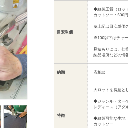
◆縫製工賃（ロット
カットソー：600
※上記は目安単価
目安単価
※100以下はチャ
見積もりには、仕
納品場所などの情
納期
応相談
大ロットを得意と
◆ジャンル・ター
レディース（アダ
特徴
◆縫製可能な生地
カットソー