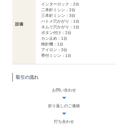
インターロック：2台
二本針ミシン：2台
三本針ミシン：3台
ハトメ穴かがり：1台
設備
ネムリ穴かがり：1台
ボタン付け：2台
カン止め：1台
検針機：1台
アイロン：3台
帯付ミシン：1台
取引の流れ
お問い合わせ
折り返しのご連絡
打ち合わせ