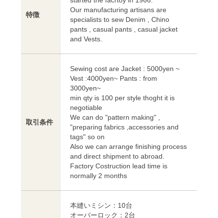
Our manufacturing artisans are
特徴
specialists to sew Denim , Chino
pants , casual pants , casual jacket
and Vests.
Sewing cost are Jacket : 5000yen ~
Vest :4000yen~ Pants : from
3000yen~
min qty is 100 per style thoght it is
negotiable
We can do "pattern making" ,
取引条件
"preparing fabrics ,accessories and
tags" so on
Also we can arrange finishing process
and direct shipment to abroad.
Factory Costruction lead time is
normally 2 months
本縫いミシン：10台
オーバーロック：2台