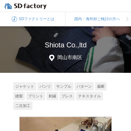
SDファクトリー
とは
国内・海外卸
ご検討の方へ
Shiota Co.,ltd
岡山市南区
ジャケット
パンツ
サンプル
パターン
裁断
縫製
プリント
刺繍
プレス
テキスタイル
二次加工