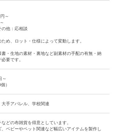
0円～
円～
 その他：応相談
のため、ロット・仕様によって変動します。
様書・生地の素材・裏地など副素材の手配の有無・納
が必要です。
日～
0個）
、大手アパレル、学校関連
チなどの布雑貨を得意としています。
ズ、ベビーやペット関連など幅広いアイテムを製作し