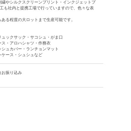
刺繍やシルクスクリーンプリント・インクジェットプ
加工も社内と提携工場で行っていますので、色々な表
らある程度の大ロットまで生産可能です。
リュックサック・サコシュ・がま口
ース・アロハシャツ・作務衣
ッシュカバー・ランチョンマット
ンケース・シュシュなど
金お振り込み