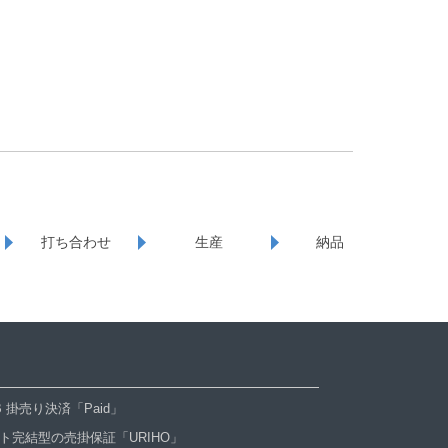
打ち合わせ
生産
納品
oB 掛売り決済「Paid」
ト完結型の売掛保証「URIHO」