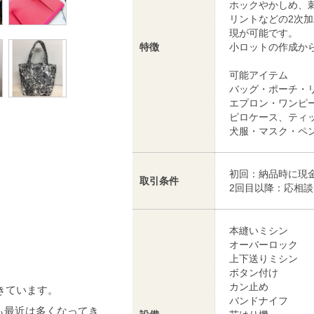
ホックやかしめ、
リントなどの2次
現が可能です。
特徴
小ロットの作成か
可能アイテム
バッグ・ポーチ・
エプロン・ワンピ
ピロケース、ティ
犬服・マスク・ペ
初回：納品時に現
取引条件
2回目以降：応相談
本縫いミシン
オーバーロック
上下送りミシン
ボタン付け
カン止め
きています。
バンドナイフ
も最近は多くなってき