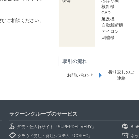
設備
芯はり機
検針機
CAD
延反機
ぜひご相談ください。
自動裁断機
アイロン
刺繍機
取引の流れ
折り返しのご
お問い合わせ
連絡
ラクーングループのサービス
卸売・仕入れサイト「SUPERDELIVERY」
Bt
クラウド受注・発注システム「COREC」
ネッ