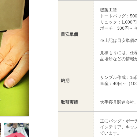
縫製工賃
トートバッグ：50
リュック：1,600
ポーチ：300円～
目安単価
※上記は目安単価
見積もりには、仕
品場所などの情報
サンプル作成：15
納期
量産：40日～（10
取引実績
大手寝具関連会社
主にバッグ・ポー
インテリア、キッ
ています。