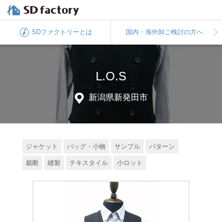
SDファクトリー
とは
国内・海外卸
ご検討の方へ
L.O.S
新潟県新発田市
ジャケット
バッグ・小物
サンプル
パターン
裁断
縫製
テキスタイル
小ロット