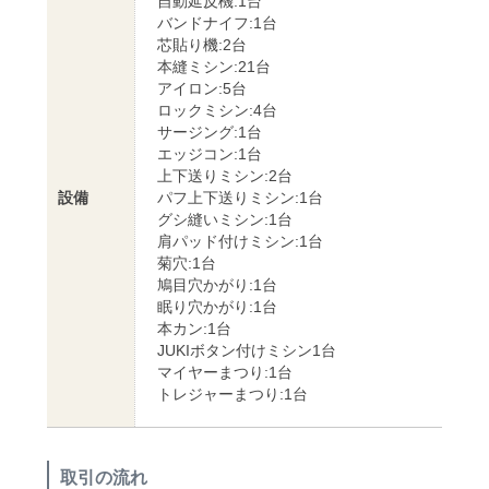
自動延反機:1台
バンドナイフ:1台
芯貼り機:2台
本縫ミシン:21台
アイロン:5台
ロックミシン:4台
サージング:1台
エッジコン:1台
上下送りミシン:2台
設備
パフ上下送りミシン:1台
グシ縫いミシン:1台
肩パッド付けミシン:1台
菊穴:1台
鳩目穴かがり:1台
眠り穴かがり:1台
本カン:1台
JUKIボタン付けミシン1台
マイヤーまつり:1台
トレジャーまつり:1台
取引の流れ