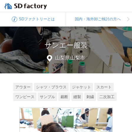
SDファクトリー
とは
国内・海外卸
ご検討の方へ
サンエー服装
山梨県山梨市
アウター
シャツ・ブラウス
ジャケット
スカート
ワンピース
サンプル
裁断
縫製
刺繍
二次加工