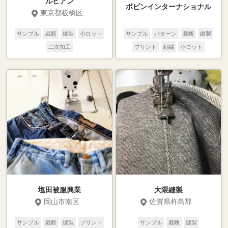
ルビアン
ボビンインターナショナル
東京都板橋区
サンプル
裁断
縫製
小ロット
サンプル
パターン
裁断
縫製
二次加工
プリント
刺繍
小ロット
塩田被服興業
大隈縫製
岡山市南区
佐賀県杵島郡
サンプル
裁断
縫製
プリント
サンプル
裁断
縫製