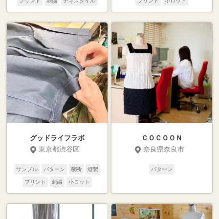
プリント
刺繍
テキスタイル
プリント
小ロット
二次加工
グッドライフラボ
ＣＯＣＯＯＮ
東京都渋谷区
奈良県奈良市
サンプル
パターン
裁断
縫製
パターン
プリント
刺繍
小ロット