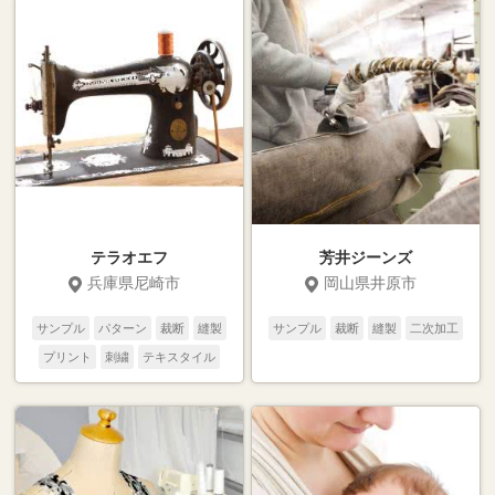
テラオエフ
芳井ジーンズ
兵庫県尼崎市
岡山県井原市
サンプル
パターン
裁断
縫製
サンプル
裁断
縫製
二次加工
プリント
刺繍
テキスタイル
二次加工