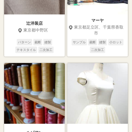
マーヤ
辻洋装店
東京都足立区、千葉県香取
東京都中野区
市
パターン
裁断
縫製
サンプル
裁断
縫製
小ロット
テキスタイル
二次加工
二次加工