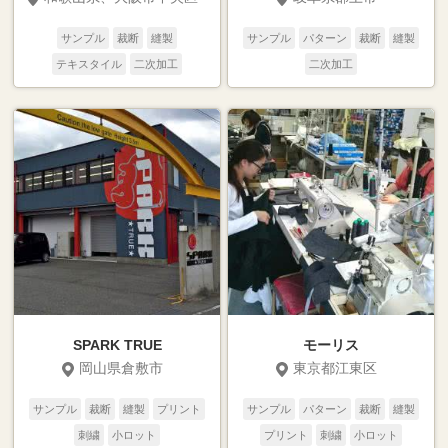
サンプル
裁断
縫製
サンプル
パターン
裁断
縫製
テキスタイル
二次加工
二次加工
SPARK TRUE
モーリス
岡山県倉敷市
東京都江東区
サンプル
裁断
縫製
プリント
サンプル
パターン
裁断
縫製
刺繍
小ロット
プリント
刺繍
小ロット