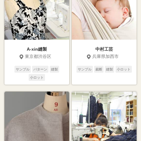
A-xin縫製
中村工芸
東京都渋谷区
兵庫県加西市
サンプル
パターン
縫製
サンプル
裁断
縫製
小ロット
小ロット