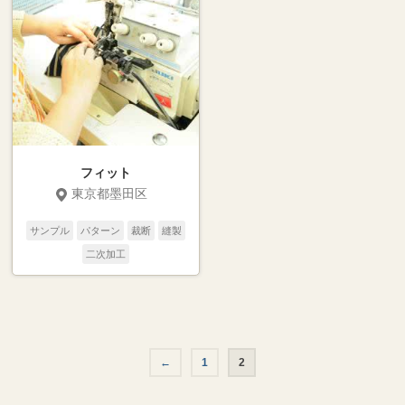
フィット
東京都墨田区
サンプル
パターン
裁断
縫製
二次加工
←
1
2