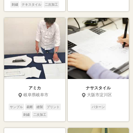
刺繍
テキスタイル
二次加工
アミカ
ナサスタイル
岐阜県岐阜市
大阪市淀川区
サンプル
裁断
縫製
プリント
パターン
刺繍
二次加工