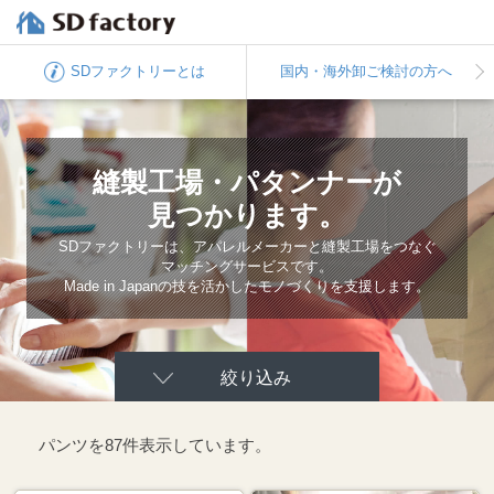
SDファクトリー
とは
国内・海外卸
ご検討の方へ
縫製工場・パタンナーが
見つかります。
SDファクトリーは、アパレルメーカーと
縫製工場をつなぐ
マッチングサービスです。
Made in Japanの技を活かしたモノづくりを
支援します。
絞り込み
パンツを87件表示しています。