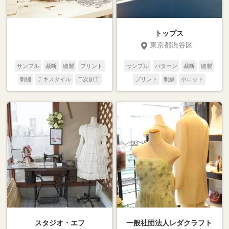
トップス
東京都渋谷区
サンプル
裁断
縫製
プリント
サンプル
パターン
裁断
縫製
刺繍
テキスタイル
二次加工
プリント
刺繍
小ロット
スタジオ・エフ
一般社団法人レダクラフト