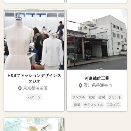
H&Sファッションデザインス
河邊繊維工業
タジオ
香川県善通寺市
東京都渋谷区
パターン
サンプル
裁断
縫製
プリント
刺繍
テキスタイル
二次加工