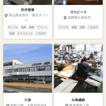
松井被服
ガロピーヌ
岡山県井原市、東京オフィ
福岡県久留米市
ス
サンプル
裁断
縫製
プリント
サンプル
裁断
縫製
二次加工
刺繍
テキスタイル
二次加工
久保
白鳥繊維
和歌山県、大阪市中央区
岐阜県郡上市