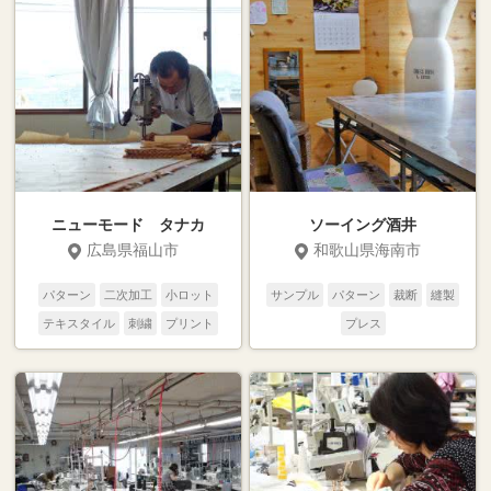
ニューモード タナカ
ソーイング酒井
広島県福山市
和歌山県海南市
パターン
二次加工
小ロット
サンプル
パターン
裁断
縫製
テキスタイル
刺繍
プリント
プレス
縫製
裁断
サンプル