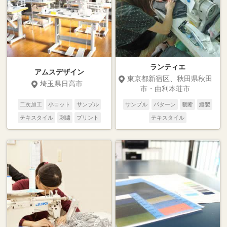
ランティエ
アムスデザイン
東京都新宿区、秋田県秋田
埼玉県日高市
市・由利本荘市
二次加工
小ロット
サンプル
サンプル
パターン
裁断
縫製
テキスタイル
刺繍
プリント
テキスタイル
縫製
裁断
パターン