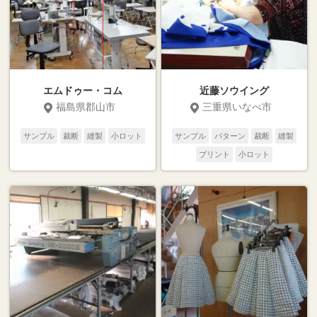
エムドゥー・コム
近藤ソウイング
福島県郡山市
三重県いなべ市
サンプル
裁断
縫製
小ロット
サンプル
パターン
裁断
縫製
プリント
小ロット