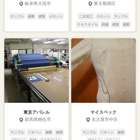
岐阜県大垣市
東京都港区
サンプル
裁断
縫製
小ロット
二次加工
小ロット
サンプル
テキスタイル
刺繍
縫製
裁断
パターン
東京アパレル
マイスペック
群馬県桐生市
名古屋市中区
サンプル
パターン
裁断
縫製
サンプル
パターン
縫製